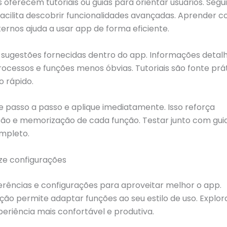
 oferecem tutoriais ou guias para orientar usuários. Segu
facilita descobrir funcionalidades avançadas. Aprender 
ternos ajuda a usar app de forma eficiente.
e sugestões fornecidas dentro do app. Informações detal
ocessos e funções menos óbvias. Tutoriais são fonte prá
 rápido.
passo a passo e aplique imediatamente. Isso reforça
o e memorização de cada função. Testar junto com gui
mpleto.
ize configurações
erências e configurações para aproveitar melhor o app.
ção permite adaptar funções ao seu estilo de uso. Explo
eriência mais confortável e produtiva.