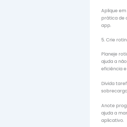
Aplique em 
prática de
app.
5. Crie roti
Planeje rot
ajuda a nã
eficiência 
Divida tare
sobrecarga.
Anote prog
ajuda a man
aplicativo.