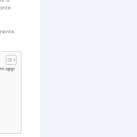
rante
mente.
um app