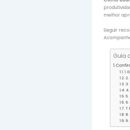
produtivida
melhor apr
Seguir rec
Acompanhe 
Guia d
Confi
1.
2.
3.
4.
5.
6.
7.
8.
9.