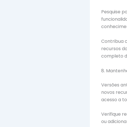
Pesquise p
funcionali
conhecimen
Contribua c
recursos d
completo d
8. Mantenh
Versões ant
novos recu
acesso a to
Verifique 
ou adiciona