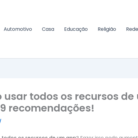
Automotivo
Casa
Educação
Religião
Rede
usar todos os recursos de
 9 recomendações!
/
 todos os recursos de um app
? Fazer isso pode aument