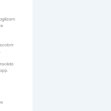
agilizam
te
escobrir
.
nsolida
app.
es