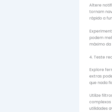
Altere noti
tornam nav
rápido a fu
Experiment
podem melho
máximo da 
4. Teste r
Explore fe
extras pod
que nada f
Utilize filt
complexos 
utilidades 