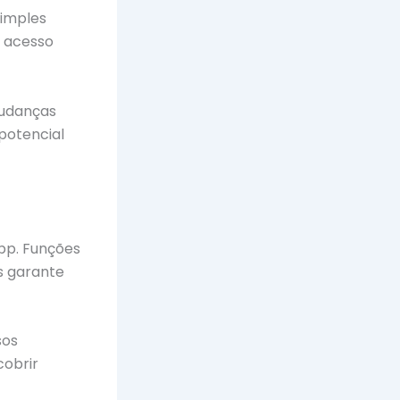
simples
m acesso
mudanças
potencial
pp. Funções
s garante
sos
cobrir