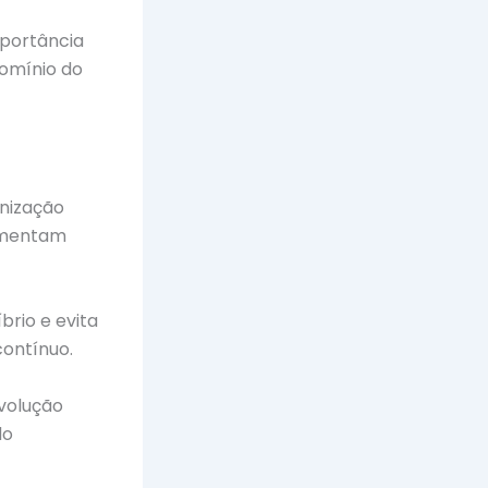
mportância
domínio do
anização
aumentam
brio e evita
contínuo.
volução
do