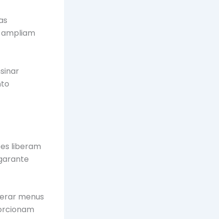
as
s ampliam
sinar
nto
ões liberam
garante
terar menus
porcionam