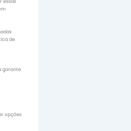
ir essas
com
hadas
tica de
a garante
rar opções