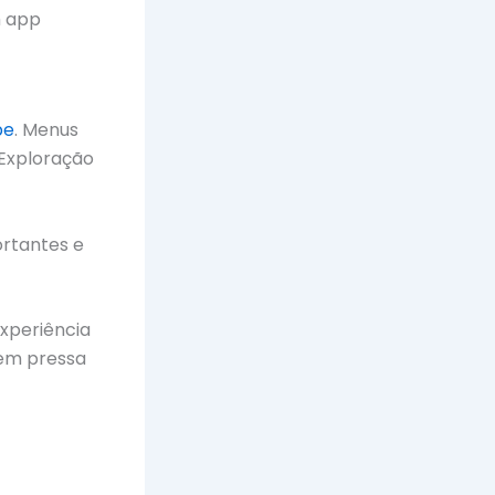
m app
be
. Menus
 Exploração
ortantes e
xperiência
sem pressa