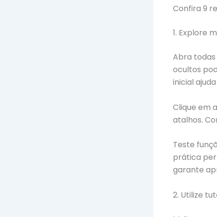
Confira 9 
1. Explore 
Abra todas
ocultos po
inicial aju
Clique em a
atalhos. Con
Teste funç
prática pe
garante ap
2. Utilize tu