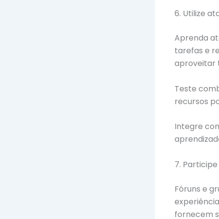
6. Utilize 
Aprenda at
tarefas e 
aproveitar 
Teste combi
recursos po
Integre com
aprendizad
7. Particip
Fóruns e gr
experiênci
fornecem so