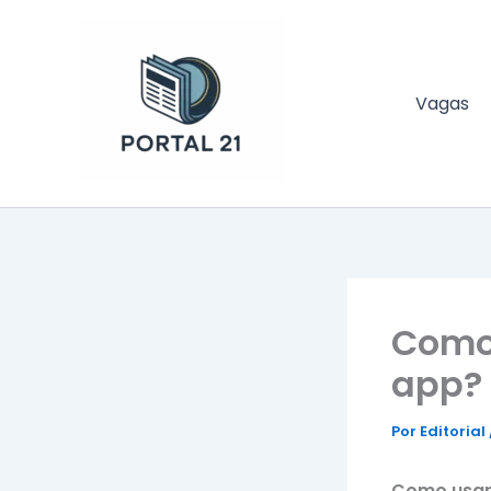
Ir
para
o
conteúdo
Vagas
Portal 21
Como 
app?
Por
Editorial
Como usar