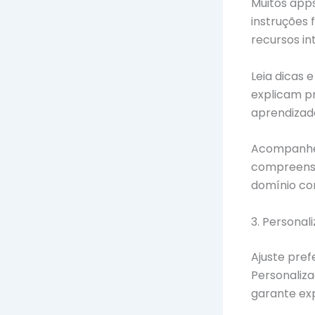
Muitos apps
instruções 
recursos in
Leia dicas 
explicam pr
aprendizado
Acompanhe 
compreensã
domínio co
3. Personal
Ajuste pref
Personaliza
garante exp