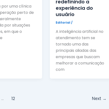
redefinindo a
 por uma clínica
experiência do
peração perto de
usuário
geralmente
Editorial
/
a por situações
s, em que o
A inteligência artificial no
te
atendimento tem se
tornado uma das
principais aliadas das
empresas que buscam
melhorar a comunicação
com
…
12
Next
→