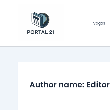
Ir
para
o
conteúdo
Vagas
Portal 21
Author name: Editor