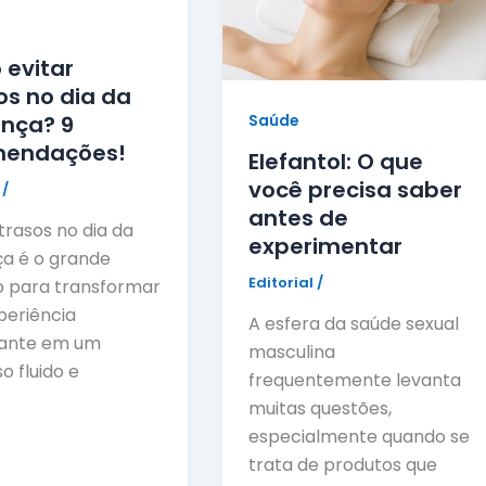
evitar
os no dia da
Saúde
nça? 9
mendações!
Elefantol: O que
você precisa saber
l
/
antes de
trasos no dia da
experimentar
a é o grande
Editorial
/
 para transformar
eriência
A esfera da saúde sexual
sante em um
masculina
o fluido e
frequentemente levanta
muitas questões,
especialmente quando se
trata de produtos que