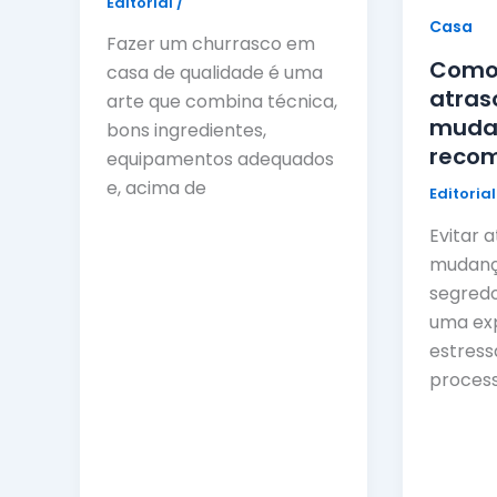
Editorial
/
Casa
Fazer um churrasco em
Como 
casa de qualidade é uma
atras
arte que combina técnica,
muda
bons ingredientes,
reco
equipamentos adequados
e, acima de
Editoria
Evitar a
mudanç
segredo
uma exp
estres
process