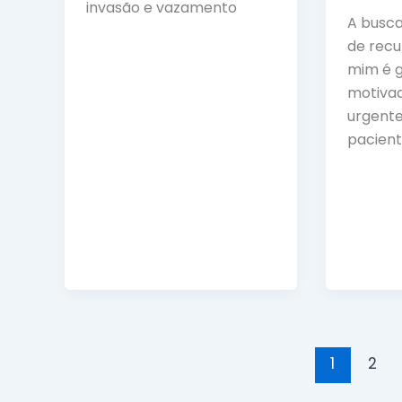
invasão e vazamento
A busca
de recu
mim é 
motivad
urgente
pacien
1
2