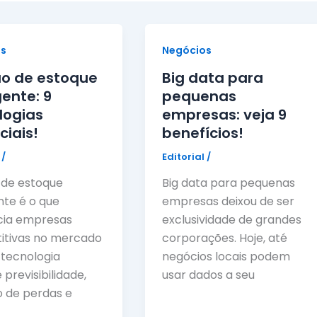
s
Negócios
o de estoque
Big data para
gente: 9
pequenas
logias
empresas: veja 9
ciais!
benefícios!
l
/
Editorial
/
 de estoque
Big data para pequenas
nte é o que
empresas deixou de ser
cia empresas
exclusividade de grandes
itivas no mercado
corporações. Hoje, até
A tecnologia
negócios locais podem
previsibilidade,
usar dados a seu
 de perdas e