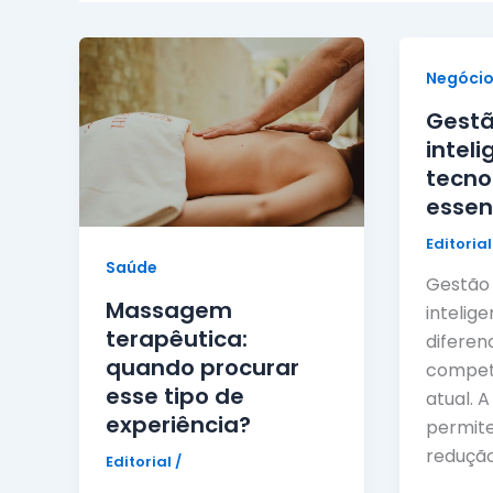
Negócio
Gestã
inteli
tecno
essen
Editoria
Saúde
Gestão
Massagem
intelige
terapêutica:
diferen
quando procurar
compet
esse tipo de
atual. 
experiência?
permite 
redução
Editorial
/