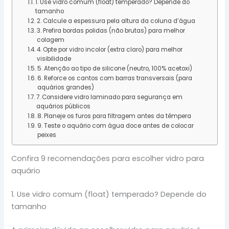
1. Use vidro comum (float) temperado? Depende do
tamanho
2. Calcule a espessura pela altura da coluna d’água
3. Prefira bordas polidas (não brutas) para melhor
colagem
4. Opte por vidro incolor (extra claro) para melhor
visibilidade
5. Atenção ao tipo de silicone (neutro, 100% acetoxi)
6. Reforce os cantos com barras transversais (para
aquários grandes)
7. Considere vidro laminado para segurança em
aquários públicos
8. Planeje os furos para filtragem antes da têmpera
9. Teste o aquário com água doce antes de colocar
peixes
Confira 9 recomendações para escolher vidro para
aquário
1. Use vidro comum (float) temperado? Depende do
tamanho