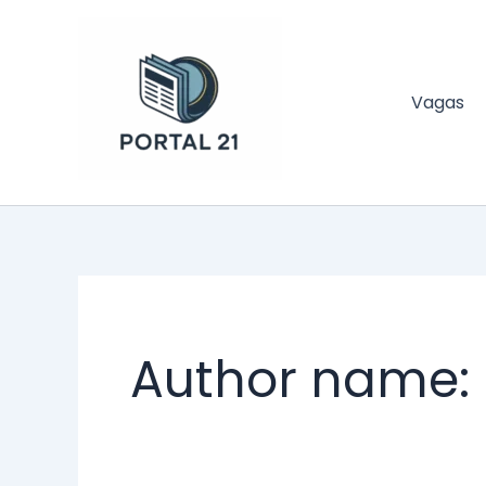
Ir
para
o
conteúdo
Vagas
Portal 21
Author name: