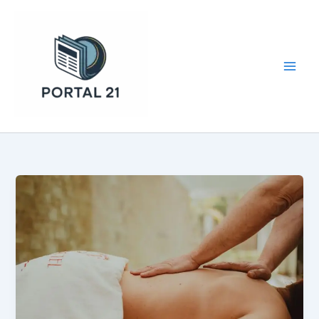
Ir
para
o
conteúdo
Portal 21